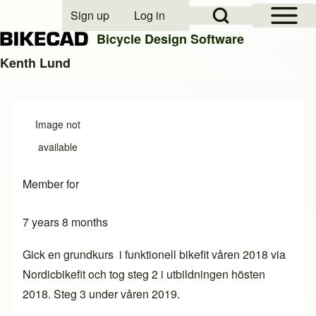
Open Sidebar Mai
Open Search Block
Sign up
Log in
User account menu
Bicycle Design Software
Kenth Lund
Search
Image not
Close search
available
Member for
7 years 8 months
Gick en grundkurs i funktionell bikefit våren 2018 via
Nordicbikefit och tog steg 2 i utbildningen hösten
2018. Steg 3 under våren 2019.