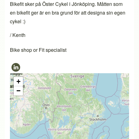
Bikefit sker på Öster Cykel i Jönköping. Måtten som
en bikefit ger är en bra grund för att designa sin egen
cykel :)
/ Kenth
Bike shop or Fit specialist
Image
Image
not
not
+
available
available
−